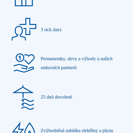
3 sick days
Permanentky, slevy a výhody u našich
smluvních partnerů
25 dnů dovolené
Zvýhodněná nabídka elektřiny a plynu