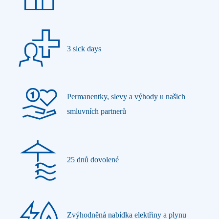
3 sick days
Permanentky, slevy a výhody u našich
smluvních partnerů
25 dnů dovolené
Zvýhodněná nabídka elektřiny a plynu